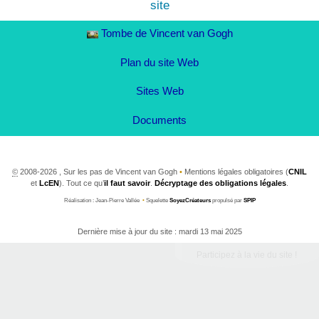
Tombe de Vincent van Gogh
Plan du site Web
Sites Web
Documents
©
2008-2026 , Sur les pas de Vincent van Gogh
•
Mentions légales obligatoires (
CNIL
et
LcEN
). Tout ce qu’
il faut savoir
.
Décryptage des obligations légales
.
Réalisation : Jean-Pierre Vallée
•
Squelette
SoyezCréateurs
propulsé par
SPIP
Dernière mise à jour du site : mardi 13 mai 2025
Participez à la vie du site !