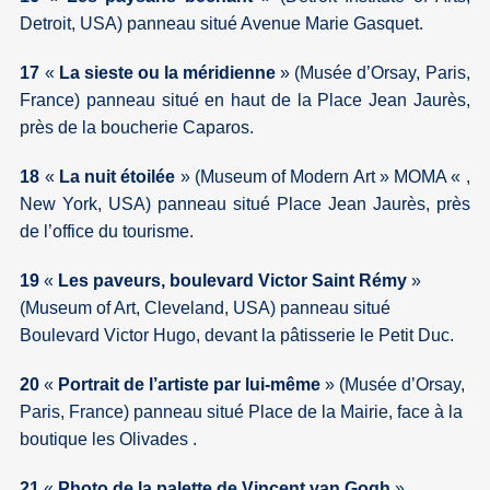
Detroit, USA) panneau situé Avenue Marie Gasquet.
17
«
La sieste ou la méridienne
» (Musée d’Orsay, Paris,
France) panneau situé en haut de la Place Jean Jaurès,
près de la boucherie Caparos.
18
«
La nuit étoilée
» (Museum of Modern Art » MOMA « ,
New York, USA) panneau situé Place Jean Jaurès, près
de l’office du tourisme.
19
«
Les paveurs, boulevard Victor Saint Rémy
»
(Museum of Art, Cleveland, USA) panneau situé
Boulevard Victor Hugo, devant la pâtisserie le Petit Duc.
20
«
Portrait de l’artiste par lui-même
» (Musée d’Orsay,
Paris, France) panneau situé Place de la Mairie, face à la
boutique les Olivades .
21
«
Photo de la palette de Vincent van Gogh
»,