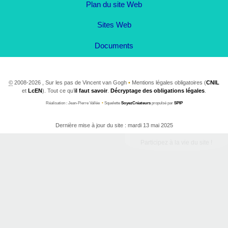
Plan du site Web
Sites Web
Documents
©
2008-2026 , Sur les pas de Vincent van Gogh
•
Mentions légales obligatoires (
CNIL
et
LcEN
). Tout ce qu’
il faut savoir
.
Décryptage des obligations légales
.
Réalisation : Jean-Pierre Vallée
•
Squelette
SoyezCréateurs
propulsé par
SPIP
Dernière mise à jour du site : mardi 13 mai 2025
Participez à la vie du site !