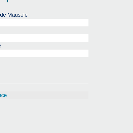
 de Mausole
e
nce