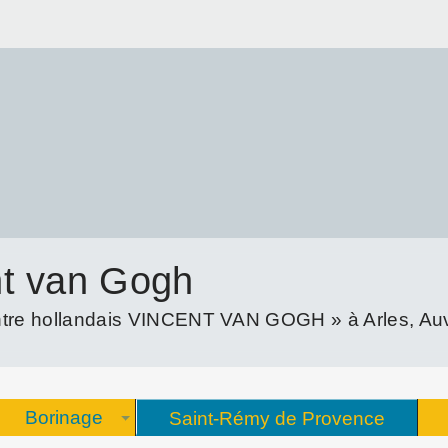
nt van Gogh
re hollandais VINCENT VAN GOGH » à Arles, Auve
Borinage
Saint-Rémy de Provence