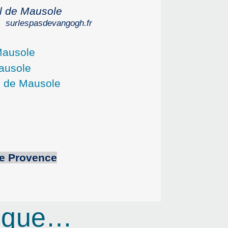
ul de Mausole
surlespasdevangogh.fr
e
Provence
rique…