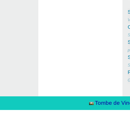
V
S
p
S
G
Tombe de Vin