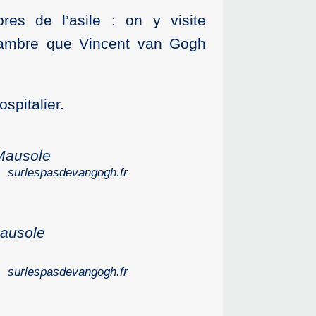
res de l’asile : on y visite
chambre que Vincent van Gogh
spitalier.
Mausole
surlespasdevangogh.fr
Mausole
surlespasdevangogh.fr