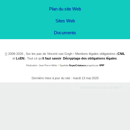
Plan du site Web
Sites Web
Documents
©
2008-2026 , Sur les pas de Vincent van Gogh
•
Mentions légales obligatoires (
CNIL
et
LcEN
). Tout ce qu’
il faut savoir
.
Décryptage des obligations légales
.
Réalisation : Jean-Pierre Vallée
•
Squelette
SoyezCréateurs
propulsé par
SPIP
Dernière mise à jour du site : mardi 13 mai 2025
Participez à la vie du site !