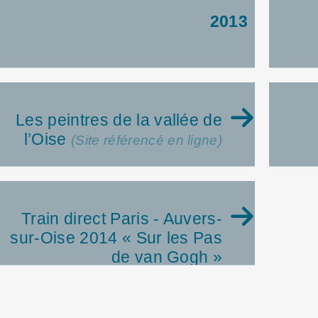
2013
Les peintres de la vallée de
l’Oise
(Site référencé en ligne)
Train direct Paris - Auvers-
sur-Oise 2014 « Sur les Pas
de van Gogh »