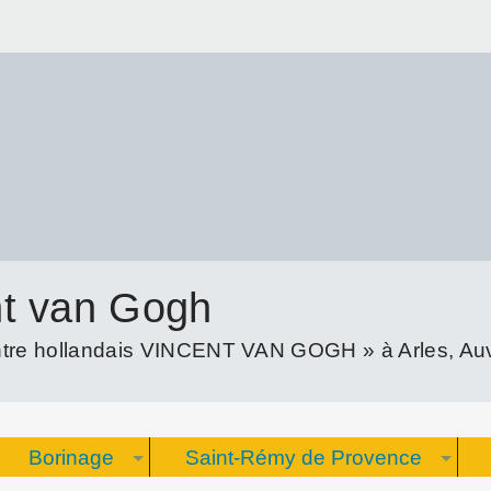
nt van Gogh
re hollandais VINCENT VAN GOGH » à Arles, Auve
Borinage
Saint-Rémy de Provence