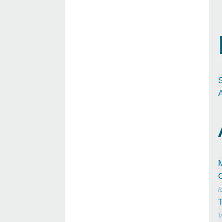
S
l
T
V