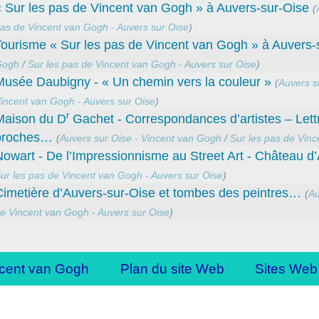
 Sur les pas de Vincent van Gogh » à Auvers-sur-Oise
(
as de Vincent van Gogh - Auvers sur Oise
)
ourisme « Sur les pas de Vincent van Gogh » à Auvers-
Gogh
/
Sur les pas de Vincent van Gogh - Auvers sur Oise
)
Musée Daubigny - « Un chemin vers la couleur »
(
Auvers s
incent van Gogh - Auvers sur Oise
)
r
Maison du D
Gachet - Correspondances d’artistes – Lett
proches…
(
Auvers sur Oise - Vincent van Gogh
/
Sur les pas de Vinc
owart - De l’Impressionnisme au Street Art - Château d
ur les pas de Vincent van Gogh - Auvers sur Oise
)
Cimetière d’Auvers-sur-Oise et tombes des peintres…
(
Au
e Vincent van Gogh - Auvers sur Oise
)
cent van Gogh
Plan du site Web
Sites Web