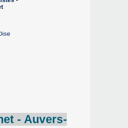
t
Oise
het
-
Auvers-