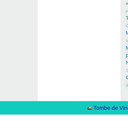
«
p
T
V
N
S
d
Tombe de Vin