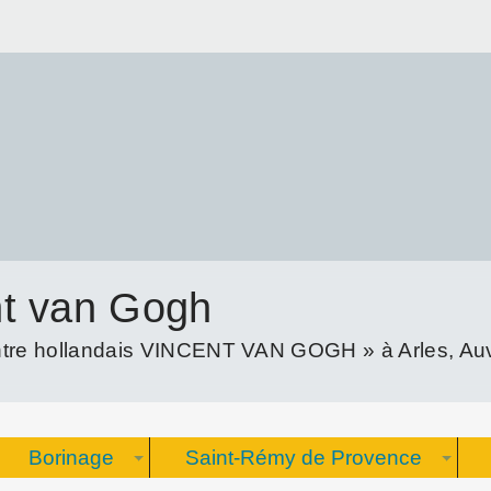
nt van Gogh
re hollandais VINCENT VAN GOGH » à Arles, Auve
Borinage
Saint-Rémy de Provence