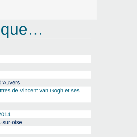
rique…
d’Auvers
ttres de Vincent van Gogh et ses
2014
-sur-oise