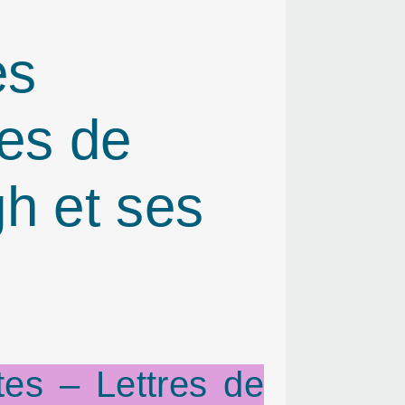
es
res de
h et ses
tes – Lettres de