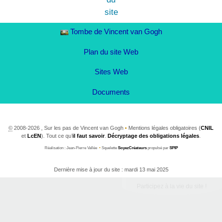
Tombe de Vincent van Gogh
Plan du site Web
Sites Web
Documents
©
2008-2026 , Sur les pas de Vincent van Gogh
•
Mentions légales obligatoires (
CNIL
et
LcEN
). Tout ce qu’
il faut savoir
.
Décryptage des obligations légales
.
Réalisation : Jean-Pierre Vallée
•
Squelette
SoyezCréateurs
propulsé par
SPIP
Dernière mise à jour du site : mardi 13 mai 2025
Participez à la vie du site !