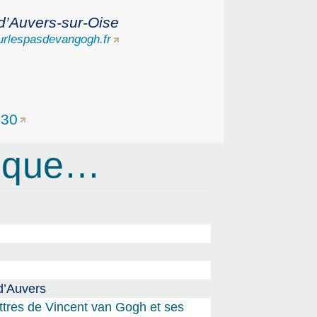
d’Auvers-sur-Oise
rlespasdevangogh.fr
430
rique…
d’Auvers
ttres de Vincent van Gogh et ses