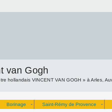
nt van Gogh
re hollandais VINCENT VAN GOGH » à Arles, Auve
Borinage
Saint-Rémy de Provence