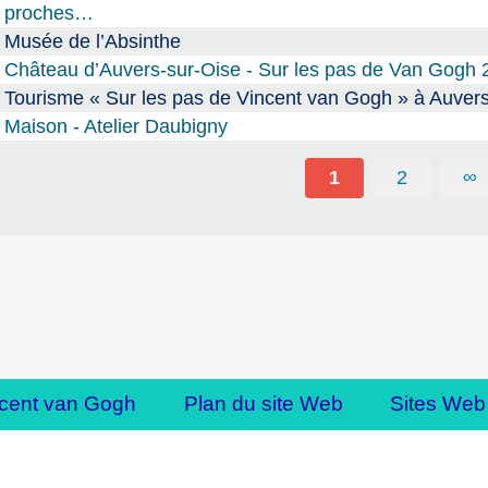
proches…
Musée de l’Absinthe
Château d’Auvers-sur-Oise - Sur les pas de Van Gogh 
Tourisme « Sur les pas de Vincent van Gogh » à Auvers
Maison - Atelier Daubigny
1
2
∞
cent van Gogh
Plan du site Web
Sites Web