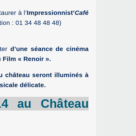
aurer à l’
Impressionnist’
Café
tion : 01 34 48 48 48)
iter
d’une séance de cinéma
u Film « Renoir ».
u château seront illuminés à
icale délicate.
14 au Château