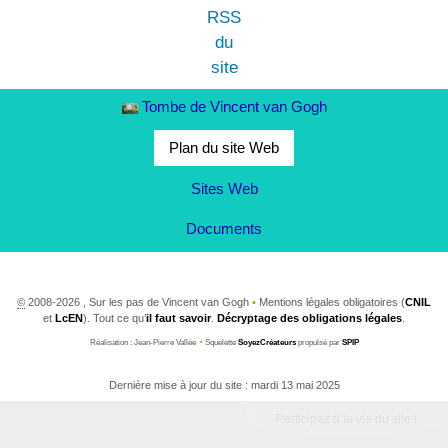
Tombe de Vincent van Gogh
Plan du site Web
Sites Web
Documents
©
2008-2026 , Sur les pas de Vincent van Gogh
•
Mentions légales obligatoires (
CNIL
et
LcEN
). Tout ce qu’
il faut savoir
.
Décryptage des obligations légales
.
Réalisation : Jean-Pierre Vallée
•
Squelette
SoyezCréateurs
propulsé par
SPIP
Dernière mise à jour du site : mardi 13 mai 2025
Participez à la vie du site !